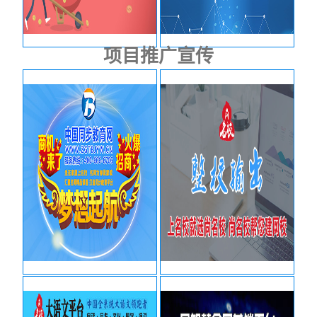
项目推广宣传